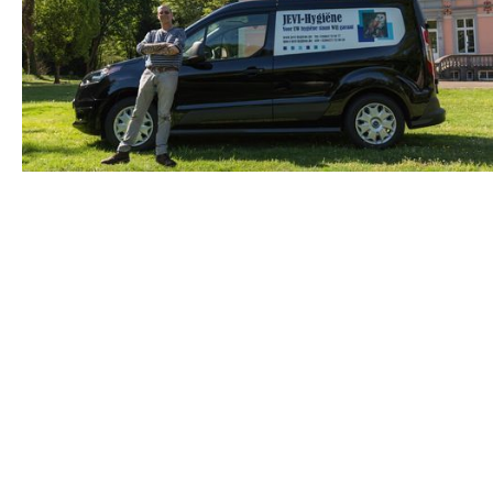
West-Nijlziekte
blauwtong